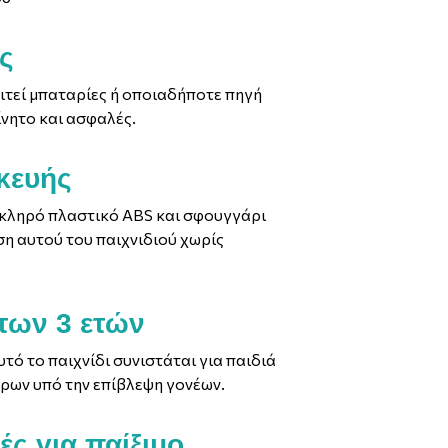
ς
αιτεί μπαταρίες ή οποιαδήποτε πηγή
ίνητο και ασφαλές.
κευής
σκληρό πλαστικό ABS και σφουγγάρι
η αυτού του παιχνιδιού χωρίς
 των 3 ετών
τό το παιχνίδι συνιστάται για παιδιά
ερων υπό την επίβλεψη γονέων.
ς για παίξιμο