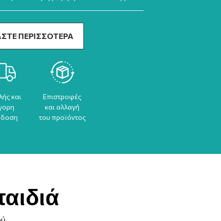
ΆΣΤΕ ΠΕΡΙΣΣΌΤΕΡΑ
ής και
Επιστροφές
γορη
και αλλαγή
άδοση
του προϊόντος
παιδιά
ού