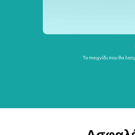
Το παιχνίδι που θα λατ
Ασφαλές