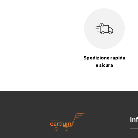
Spedizione rapida
e sicura
In