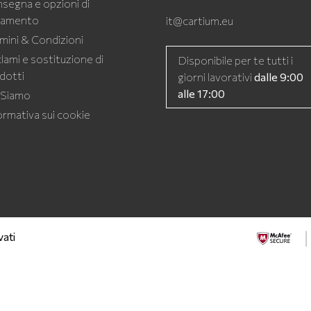
segna e opzioni di
gamento
it@cartium.eu
mini & Condizioni
lami e sostituzione di
Disponibile per te tutti i
dotti
giorni lavorativi
dalle 9:00
alle 17:00
 Siamo
ormativa sui cookie
vati