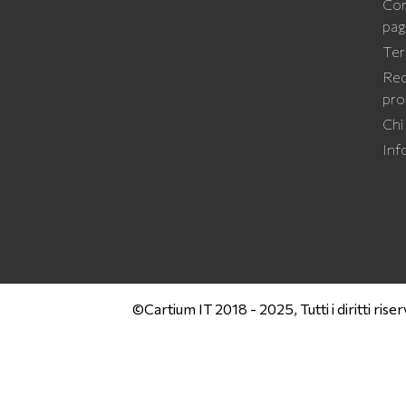
Con
pa
Ter
Rec
pro
Chi
Inf
©Cartium IT 2018 - 2025, Tutti i diritti riser