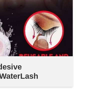
desive
i-WaterLash