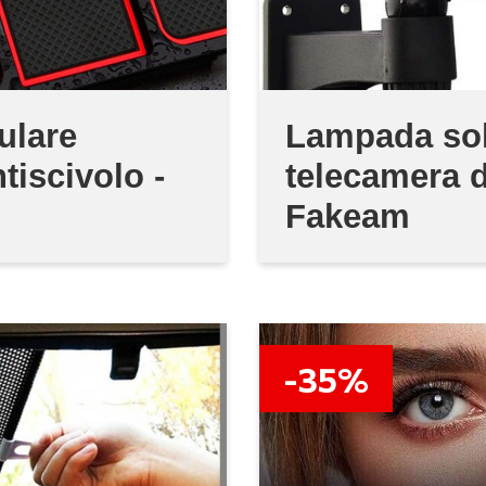
ulare
Lampada sola
tiscivolo -
telecamera d
Fakeam
-35%