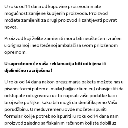
U roku od 14 dana od kupovine proizvoda imate
mogućnost zamjene kupljenih proizvoda. Proizvod
možete zamijeniti za drugi proizvod ili zahtijevati povrat
novca.
Proizvod koji želite zamijeniti mora biti neoštećen i vraćen
u originalnoj i neoštećenoj ambalaži sa svom priloženom
opremom.
U suprotnom će vaša reklamacija biti odbijena ili
djelimično razriješena!
U roku od 14 dana nakon preuzimanja paketa možete nas u
pisanoj formi putem e-maila(
ba@cartium.eu
) obavijestiti da
odstupate od ugovora i uz to napisati vaše podatke kao i
broj vaše pošiljke, kako bih mogli da identifikujemo Vašu
porudžbinu. U međuvremenu ovde možete ispuniti
formular koji je potrebno ispuniti i u roku od 14 dana nam
proizvod zajedno sa fiskalnim računom koji ste dobili uz