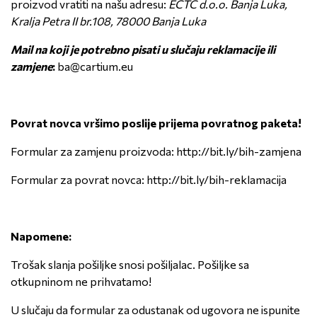
proizvod vratiti na našu adresu:
ECTC d.o.o. Banja Luka,
Kralja Petra II br.108, 78000 Banja Luka
Mail na koji je potrebno pisati u slučaju reklamacije ili
zamjene
:
ba@cartium.eu
Povrat novca vršimo poslije prijema povratnog paketa!
Formular za zamjenu proizvoda:
http://bit.ly/bih-zamjena
Formular za povrat novca:
http://bit.ly/bih-reklamacija
Napomene:
Trošak slanja pošiljke snosi pošiljalac. Pošiljke sa
otkupninom ne prihvatamo!
U slučaju da formular za odustanak od ugovora ne ispunite