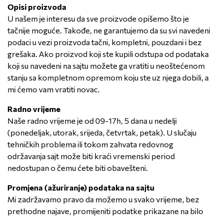
Opisi proizvoda
U našem je interesu da sve proizvode opišemo što je
tačnije moguće. Takođe, ne garantujemo da su svi navedeni
podaci u vezi proizvoda tačni, kompletni, pouzdani i bez
grešaka. Ako proizvod koji ste kupili odstupa od podataka
koji su navedeni na sajtu možete ga vratiti u neoštećenom
stanju sa kompletnom opremom koju ste uz njega dobili, a
mi ćemo vam vratiti novac.
Radno vrijeme
Naše radno vrijeme je od 09-17h, 5 dana u nedelji
(ponedeljak, utorak, srijeda, četvrtak, petak). U slučaju
tehničkih problema ili tokom zahvata redovnog
održavanja sajt može biti kraći vremenski period
nedostupan o čemu ćete biti obavešteni.
Promjena (ažuriranje) podataka na sajtu
Mi zadržavamo pravo da možemo u svako vrijeme, bez
prethodne najave, promijeniti podatke prikazane na bilo