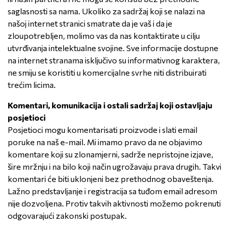
saglasnosti sa nama. Ukoliko za sadržaj koji se nalazi na
našoj internet stranici smatrate da je vaš i da je
zloupotrebljen, molimo vas da nas kontaktirate u cilju
utvrđivanja intelektualne svojine. Sve informacije dostupne
na internet stranama isključivo su informativnog karaktera,
ne smiju se koristiti u komercijalne svrhe niti distribuirati
trećim licima.
Komentari, komunikacija i ostali sadržaj koji ostavljaju
posjetioci
Posjetioci mogu komentarisati proizvode i slati email
poruke na naš e-mail. Mi imamo pravo da ne objavimo
komentare koji su zlonamjerni, sadrže nepristojne izjave,
šire mržnju i na bilo koji način ugrožavaju prava drugih. Takvi
komentari će biti uklonjeni bez prethodnog obaveštenja.
Lažno predstavljanje i registracija sa tuđom email adresom
nije dozvoljena. Protiv takvih aktivnosti možemo pokrenuti
odgovarajući zakonski postupak.