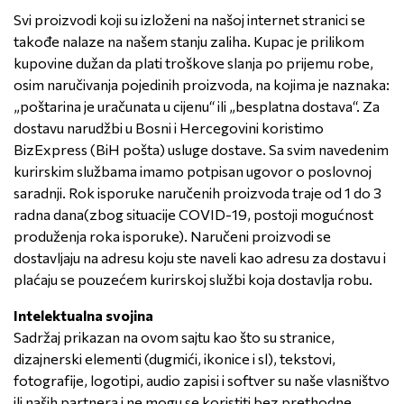
Svi proizvodi koji su izloženi na našoj internet stranici se
takođe nalaze na našem stanju zaliha. Kupac je prilikom
kupovine dužan da plati troškove slanja po prijemu robe,
osim naručivanja pojedinih proizvoda, na kojima je naznaka:
„poštarina je uračunata u cijenu“ ili „besplatna dostava“. Za
dostavu narudžbi u Bosni i Hercegovini koristimo
BizExpress (BiH pošta) usluge dostave. Sa svim navedenim
kurirskim službama imamo potpisan ugovor o poslovnoj
saradnji. Rok isporuke naručenih proizvoda traje od 1 do 3
radna dana(zbog situacije COVID-19, postoji mogućnost
produženja roka isporuke). Naručeni proizvodi se
dostavljaju na adresu koju ste naveli kao adresu za dostavu i
plaćaju se pouzećem kurirskoj službi koja dostavlja robu.
Intelektualna svojina
Sadržaj prikazan na ovom sajtu kao što su stranice,
dizajnerski elementi (dugmići, ikonice i sl), tekstovi,
fotografije, logotipi, audio zapisi i softver su naše vlasništvo
ili naših partnera i ne mogu se koristiti bez prethodne