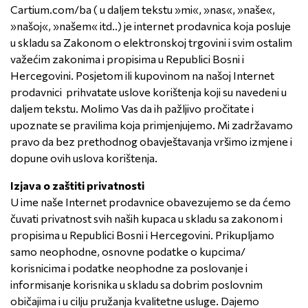
Cartium.com/ba ( u daljem tekstu »mi«, »nas«, »naše«,
»našoj«, »našem« itd..) je internet prodavnica koja posluje
u skladu sa Zakonom o elektronskoj trgovini i svim ostalim
važećim zakonima i propisima u Republici Bosni i
Hercegovini. Posjetom ili kupovinom na našoj Internet
prodavnici prihvatate uslove korištenja koji su navedeni u
daljem tekstu. Molimo Vas da ih pažljivo pročitate i
upoznate se pravilima koja primjenjujemo. Mi zadržavamo
pravo da bez prethodnog obavještavanja vršimo izmjene i
dopune ovih uslova korištenja.
Izjava o zaštiti privatnosti
U ime naše Internet prodavnice obavezujemo se da ćemo
čuvati privatnost svih naših kupaca u skladu sa zakonom i
propisima u Republici Bosni i Hercegovini. Prikupljamo
samo neophodne, osnovne podatke o kupcima/
korisnicima i podatke neophodne za poslovanje i
informisanje korisnika u skladu sa dobrim poslovnim
običajima i u cilju pružanja kvalitetne usluge. Dajemo