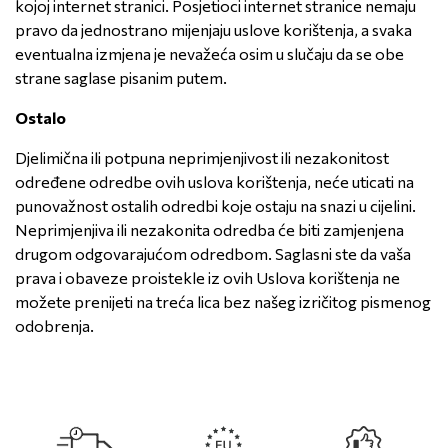
kojoj internet stranici. Posjetioci internet stranice nemaju
pravo da jednostrano mijenjaju uslove korištenja, a svaka
eventualna izmjena je nevažeća osim u slučaju da se obe
strane saglase pisanim putem.
Ostalo
Djelimična ili potpuna neprimjenjivost ili nezakonitost
određene odredbe ovih uslova korištenja, neće uticati na
punovažnost ostalih odredbi koje ostaju na snazi u cijelini.
Neprimjenjiva ili nezakonita odredba će biti zamjenjena
drugom odgovarajućom odredbom. Saglasni ste da vaša
prava i obaveze proistekle iz ovih Uslova korištenja ne
možete prenijeti na treća lica bez našeg izričitog pismenog
odobrenja.