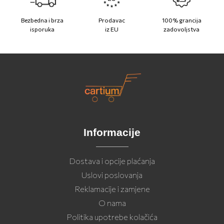
Bezbedna i brza
Prodavac
100% grancija
isporuka
iz EU
zadovoljstva
Informacije
Dostava i opcije plaćanja
Uslovi poslovanja
Reklamacije i zamjene
O nama
Politika upotrebe kolačića