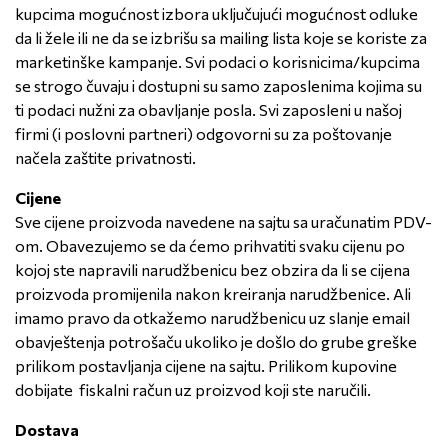
kupcima mogućnost izbora uključujući mogućnost odluke
da li žele ili ne da se izbrišu sa mailing lista koje se koriste za
marketinške kampanje. Svi podaci o korisnicima/kupcima
se strogo čuvaju i dostupni su samo zaposlenima kojima su
ti podaci nužni za obavljanje posla. Svi zaposleni u našoj
firmi (i poslovni partneri) odgovorni su za poštovanje
načela zaštite privatnosti.
Cijene
Sve cijene proizvoda navedene na sajtu sa uračunatim PDV-
om. Obavezujemo se da ćemo prihvatiti svaku cijenu po
kojoj ste napravili narudžbenicu bez obzira da li se cijena
proizvoda promijenila nakon kreiranja narudžbenice. Ali
imamo pravo da otkažemo narudžbenicu uz slanje email
obavještenja potrošaču ukoliko je došlo do grube greške
prilikom postavljanja cijene na sajtu. Prilikom kupovine
dobijate fiskalni račun uz proizvod koji ste naručili.
Dostava